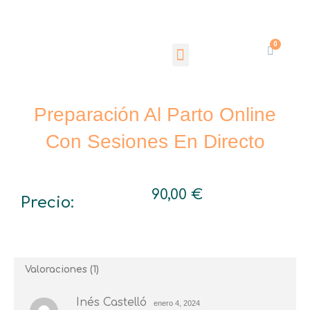
Ir
al
Menu
contenido
0
Cart
Preparación Al Parto Online
Con Sesiones En Directo
90,00
€
Precio:
Valoraciones (1)
Inés Castelló
enero 4, 2024