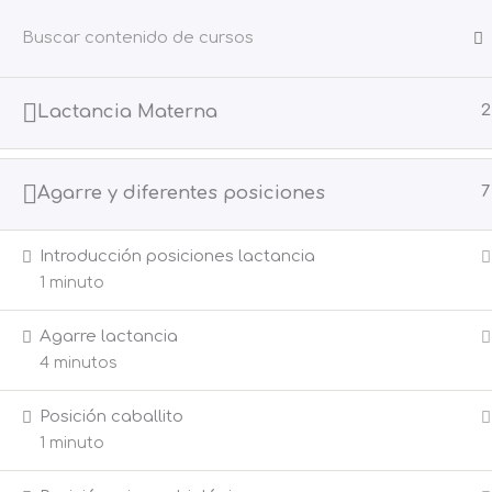
Ir
al
contenido
INICIO
¿Q
Lactancia Materna
2
Agarre y diferentes posiciones
7
Inicio
All Courses
Talleres
Introducción posiciones lactancia
1 minuto
Agarre lactancia
4 minutos
POLÍTICA DE PRIVACID
Posición caballito
1 minuto
Copyri