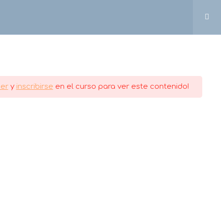
0
Cart
MI CUENTA
er
y
inscribirse
en el curso para ver este contenido!
MINOS Y CONDICIONES
tu Web
]